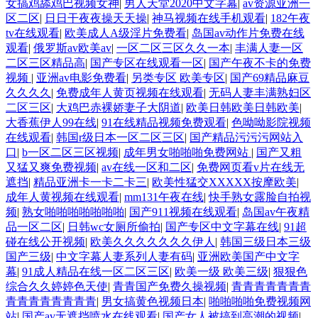
女搞鸡舔鸡巴视频女神
|
男人天堂2020中文字幕
|
av资源亚洲一
区二区
|
日日干夜夜操天天操
|
神马视频在线手机观看
|
182午夜
tv在线观看
|
欧美成人A级淫片免费看
|
岛国av动作片免费在线
观看
|
俄罗斯av欧美av
|
一区二区三区久久一本
|
丰满人妻一区
二区三区精品高
|
国产专区在线观看一区
|
国产午夜不卡的免费
视频
|
亚洲av电影免费看
|
另类专区 欧美专区
|
国产69精品麻豆
久久久久
|
免费成年人黄页视频在线观看
|
无码人妻丰满熟妇区
二区三区
|
大鸡巴赤裸娇妻子大阴道
|
欧美日韩欧美日韩欧美
|
大香蕉伊人99在线
|
91在线精品视频免费观看
|
色呦呦影院视频
在线观看
|
韩国r级日本一区二区三区
|
国产精品污污污网站入
口
|
b一区二区三区视频
|
成年男女啪啪啪免费网站
|
国产又粗
又猛又爽免费视频
|
av在线一区和二区
|
免费网页看v片在线无
遮挡
|
精品亚洲卡一卡二卡三
|
欧美性猛交XXXXX按摩欧美
|
成年人黄视频在线观看
|
mm131午夜在线
|
快手熟女露脸自拍视
频
|
熟女啪啪啪啪啪啪啪
|
国产911视频在线观看
|
岛国av午夜精
品一区二区
|
日韩wc女厕所偷拍
|
国产专区中文字幕在线
|
91超
碰在线公开视频
|
欧美久久久久久久久伊人
|
韩国三级日本三级
国产三级
|
中文字幕人妻系列人妻有码
|
亚洲欧美国产中文字
幕
|
91成人精品在线一区二区三区
|
欧美一级 欧美三级
|
狠狠色
综合久久婷婷色天使
|
青青国产免费久操视频
|
青青青青青青青
青青青青青青青青
|
男女搞黄色视频日本
|
啪啪啪啪免费视频网
站
|
国产av无遮挡喷水在线观看
|
国产女人被搞到高潮的视频
|