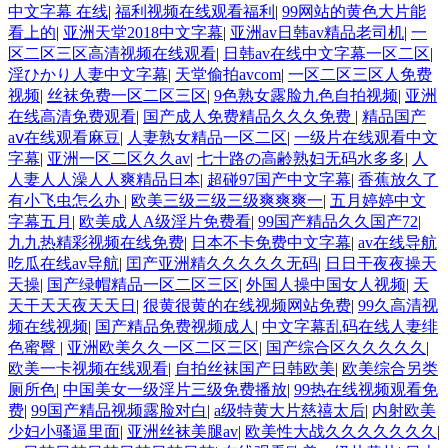
中文字幕 在线
|
福利视频在线观看福利
|
99网站的黄色大片能
看上的
|
亚洲天堂2018中文字幕
|
亚洲av日韩av精品老司机
|
一
区二区三区高清视频在线观看
|
日韩av在线中文字幕一区二区
|
淫ひかり人妻中文字幕
|
天堂偷拍avcom
|
一区二区三区人免费
视频
|
丝袜免费一区二区三区
|
9色熟女露脸九色自拍视频
|
亚洲
在线高清免费观看
|
国产成人免费精品久久久免费
|
精品国产
aⅴ在线观看麻豆
|
人妻熟女精品一区二区
|
一级片在线观看中文
字幕
|
亚洲一区二区久久av
|
七十路の高齢熟妇无码水多多
|
人
人妻人人澡人人爽精品日本
|
超碰97国产中文字幕
|
香蕉放久了
有小飞虫怎么办
|
欧美三级三级三级爽爽爽一
|
五月婷婷中文
字幕五月
|
欧美成人A级淫片免费看
|
99国产精品久久国产72
|
九九热精彩视频在线免费
|
日本不卡免费中文字幕
|
av在线导航
吃瓜在线av导航
|
囯产亚洲精久久久久久无码
|
日日干夜夜操天
天操
|
国产绿帽精品一区二区三区
|
外国人操中国女人视频
|
天
天干天天夜天天日
|
很黄很黄的在线视频网站免费
|
99久高清视
频在线视频
|
国产精品免费视频成人
|
中文字幕乱码在线人妻绯
色蜜臀
|
亚洲欧美久久一区二区三区
|
国产综合区久久久久久
|
欧美一卡视频在线观看
|
自拍丝袜国产日韩欧美
|
欧美综合另类
厕所色
|
中国美女一级淫片三级免费播放
|
99热在线视频观看免
费
|
99国产精品视频露脸对白
|
a级特黄大片慈禧太后
|
内射欧美
少妇小骚逼里面
|
亚洲丝袜美腿av
|
欧美性大战久久久久久久久
|