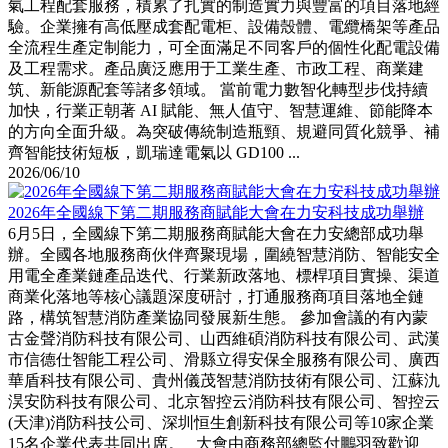
氣工程配套服務，積累了扎實的制造實力與豐富的項目落地經
驗。企業擁有高低壓成套配電柜、設備殼體、電纜橋架等產品
全流程生產定制能力，可全面滿足不同客戶的個性化配電設備
及工程需求。產品廣泛應用于工業生產、市政工程、商業建
筑、新能源配套等諸多領域。 當前電力數智化轉型步伐持續
加快，行業正朝著 AI 賦能、無人值守、智慧運維、節能降本
的方向全面升級。為突破傳統制造瓶頸、規避同質化競爭、補
齊智能技術短板，凱瑞達電氣以 GD100 ...
2026/06/10
2026年全國線下第二期服務商賦能大會在力安科技成功舉辦
6月5日，全國線下第二期服務商賦能大會在力安總部成功舉
辦。全國各地服務商伙伴齊聚現場，圍繞智慧消防、智能安全
用電全產業鏈產品迭代、行業新政落地、標桿項目實操、渠道
商業化落地等核心議題深度研討，打通服務商項目落地全鏈
路，構筑智慧消防產業協同發展新生態。 參加會議的有內蒙
古金聲消防科技有限公司、山西維碩消防科技有限公司、武漢
市信德仕智能工程公司、滑縣立得安保全服務有限公司、廣西
華盾科技有限公司、貴州儀茂智慧消防技術有限公司、江蘇氿
淏安防科技有限公司、北京智控云消防科技有限公司、智控云
(天津)消防科技公司、深圳恒生創新科技有限公司等10家企業
15名企業代表共同出席。 大會由商務部總監付鵬羽致歡迎