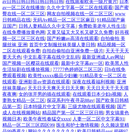
av日韩日韩日韩日韩日韩日韩
|
在线观看欧美一级片黄片
|
日本
av一区二区在线播放
|
久久中文字幕一区二区在线观看
|
国产蜜
臀在线一区二区三区
|
网友自拍视频在线一区二区三区
|
www
日韩精品在线
|
无码Av精品一区二区三区麻豆
|
91精品国产麻
豆国产
|
日韩人妻精品久久中文字幕
|
免费欧美老年人性生活
|
在线免费播放黄色网
|
又黄又猛又大又长又硬又久免费
|
好吊视
频一区二区三区在线
|
国产粉嫩av高清在线观看
|
自拍偷拍 美
腿丝袜 亚洲
|
首页中文制服丝袜美腿人妻日韩
|
精品视频一区
二区在线观看免费
|
自拍自偷拍自亚洲免费一级片
|
天天干天天
要天天色
|
中文乱看字幕在线中文乱码
|
最新亚洲成人av网址
|
国产视频一区樱花在线观看
|
最新中文字幕av一区
|
欧美黑人性
生活短剧在线播放视频
|
77777色婷婷区二区三区
|
日b在线免
费观看视频
|
欧美性xxxxx极品少妇撇
|
91精品美女一区二区在
线观看
|
亚洲影音av资源在线观看
|
深夜在线看福利视频
|
亚洲
丝袜美腿av
|
天天日天天爽天天日天天爽
|
天天日天天干天天摸
夜夜爽
|
女的张开男的插在线观看
|
在线观看日本少妇s视频
|
人
妻熟女精品一区二区
|
探花系列午夜寻花88av
|
国产欧美日韩精
品第一页
|
日本特级片中文字幕
|
三级尤物在线观看视频
|
国产
成人在线视频网站
|
精品国产第一区二区三区日韩
|
男女搞黄色
视频日本
|
欧美午夜性春猛交xxxx
|
人妻一区二区中文字幕91
|
精品一区二区三区四区99
|
医生和护士激情视频
|
久久频这里精
品99香蕉久
|
网站久久久久久久久久
|
欧美日韩精品aaa
|
超碰97