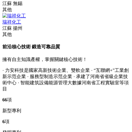
江蘇 無錫
其他
瑞祥化工
江蘇 揚州
其他
前沿核心技術 鍛造可靠品質
擁有自主知識產權，掌握關鍵核心技術！
· 力安科技是國家高新技術企業、雙軟企業
· “互聯網+”工業創
新示范企業
· 服務型制造示范企業
· 承建了河南省省級企業技
術中心
· 智能建筑設備能源管理大數據河南省工程實驗室等項
目
66
項
新型專利
6
項