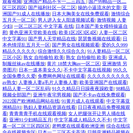
观看视频
|
亚洲国产精品不卡一二三四五
|
国产99精品一区二
区三区四区
|
国产福利社区一区二区
|
操的小逼流水的文章
|
亚
洲国产91成人在线播放
|
日本大胸美女在线免费观看
|
激情综合
五月天一区二区
|
男人进入女人阳道视频试看
|
激情视频 人妻
少妇
|
一区二区三区 中文字幕 在线
|
日本国产美女模特操逼自
慰
|
黄色亚洲天堂欧美在线
|
欧美1区2区3区4区
|
人妻一区二区
中文字幕91
|
国产男人天堂精品在线
|
瑟瑟鲁视频在线观看
|
日
本色情淫乱五月天一区
|
国产男女在线视频观看
|
爱的久久999
精品久久久久久
|
综合激情久久综合久久
|
91人妻精品一区二区
三区小区
|
熟女 自拍偷拍 欧美
|
熟女 自拍偷拍 欧美
|
亚洲成人
制服丝袜av在线播放
|
黄片 18禁大胸av一区二区
|
亚洲激情 另
类图片
|
日本一道本美女久久
|
不卡中文字幕在线视频
|
99久久
全国免费久久爱
|
免费网色网址在线观看
|
久久久久久久久久久
av熟女
|
人妻换人妻a毛片人妻换人妻
|
欧美亚洲国产在线观看
|
精品人妻一区二区乱码
|
91久久精品日日躁夜夜躁欧姜
|
98精品
视频全部国产
|
亚洲午夜宅男视频
|
国产不卡av在线免费观看
|
2022国产欧洲精品网站在线
|
91黄片成人在线观看
|
中文字幕亚
洲精品91
|
熟妇人妻精品资源在线看
|
日日夜夜精品免费视频观
看
|
青青青青手机在线观看视频
|
女人把腿张开让男人捅在线
看
|
亚洲91少妇精品五月
|
中文字幕成人精品久久不卡
|
中文字
幕一区二区三区四区区
|
老鸭窝在线观看欧洲亚洲
|
综合在线综
合在线视频专区
|
日本一二三区不卡高清
|
日韩亚洲精品视频在