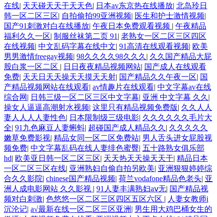
在线
|
天天碰天天干天天色
|
日本av东京热在线播放
|
北岛玲日
韩一区二区三区
|
自拍偷拍99亚洲视频
|
医生和护士激情视频
|
国产91刺激对白在线播放
|
午夜日本免费观看视频
|
午夜精品
福利久久一区
|
制服丝袜第二页 91
|
老熟女一区二区三区四区
在线视频
|
中文乱码字幕在线中文
|
91高清在线观看视频
|
欧美
男男激情freegay视频
|
98久久久久98久久久
|
久久国产精品大屁
股白浆一区二区
|
日日夜夜精品视频网站
|
国产成人在线观看
免费
|
天天日天天操天天摸天天射
|
国产精品久久午夜一区
|
国
产精品视频网站在线观看
|
av情趣片在线观看
|
中文字幕av在线
综合网
|
日韩三级一区二区三区中文字幕
|
亚洲 中文字幕 久久
|
操女人逼逼高潮射水视频
|
这里只有精品视频免费版
|
久久人人
妻人人人人妻性色
|
日本限制级三级电影
|
久久久久久久毛片大
全
|
91九色麻豆人妻蝌蚪
|
超碰国产成人精品久久
|
久久久久久
嫩草免费影视
|
精品女同一区二区免费站
|
男人舌头进女屁股视
频免费
|
中文字幕乱码在线人妻绯色蜜臀
|
五十路熟女俱乐部
hd
|
欧美亚日韩一区二区三区
|
天天热天天操天天干
|
精品日本
一区二区三区在线
|
亚洲熟妇自偷自拍另欧美
|
亚洲狠狠婷婷综
合久久影院
|
chinese国产精品视频
|
荷兰vodafone精品色老头
|
亚
洲人成电影网站 久久影视
|
91人妻丰满熟妇aⅴ无
|
国产精品视
频对白刺激
|
色悠悠一区二区三区四区五区六区
|
人妻女教师i
沉沦记
|
a√最新在线一区二区三区亚洲
|
男生用大鸡巴桶女生的