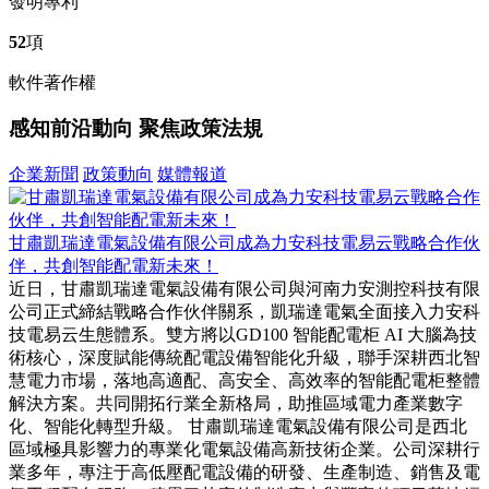
發明專利
52
項
軟件著作權
感知前沿動向 聚焦政策法規
企業新聞
政策動向
媒體報道
甘肅凱瑞達電氣設備有限公司成為力安科技電易云戰略合作伙
伴，共創智能配電新未來！
近日，甘肅凱瑞達電氣設備有限公司與河南力安測控科技有限
公司正式締結戰略合作伙伴關系，凱瑞達電氣全面接入力安科
技電易云生態體系。雙方將以GD100 智能配電柜 AI 大腦為技
術核心，深度賦能傳統配電設備智能化升級，聯手深耕西北智
慧電力市場，落地高適配、高安全、高效率的智能配電柜整體
解決方案。共同開拓行業全新格局，助推區域電力產業數字
化、智能化轉型升級。 甘肅凱瑞達電氣設備有限公司是西北
區域極具影響力的專業化電氣設備高新技術企業。公司深耕行
業多年，專注于高低壓配電設備的研發、生產制造、銷售及電