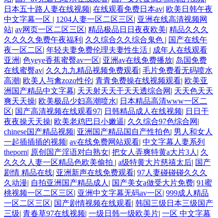
日本五十路人妻在线视频
|
在线观看免费日本av
|
欧美日韩午夜
中文字幕一区
|
1204人妻一区二区三区
|
亚洲在线高清视频网
站
|
av网页一区二区三区
|
精品极品日日夜夜欧美
|
精品久久久
久久久久免费午夜福利
|
久久综合久久综合鬼色
|
国产在线午
夜一区二区
|
年轻夫妻免费伦理夫妻性生活
|
成年人在线观看
亚洲
|
色yeye香蕉蜜臀av一区
|
亚洲av在线免费播放
|
岛国免费
在线蜜臀av
|
久久九九精品视频免费观看
|
毛片免费看无码喷水
高潮
|
欧美人与禽zozo性伦
|
青青免费操在线视频观看
|
欧美亚
洲国产精品中文字幕
|
天天射天天干天天透综合网
|
天天色天天
爽天天操
|
欧美极品少妇高潮喷水
|
日本精品高清www一区二
区
|
国产高清视频在线观看97
|
日韩精品成人在线视频
|
日日干
夜夜操天天操
|
欧美老鸡巴日小嫩逼
|
久久综合97色综合网
|
chinese国产精品视频
|
亚洲国产精品国自产性拍色
|
男人和女人
一起插插插的视频
|
av在线免费网站观看
|
中文字幕人妻系列
theporn
|
原创国产淫语对白熟女
|
把女人弄爽特黄a大片3人
|
久
久久久人妻一区精品色欧美偷拍
|
a级特黄大片慈禧太后
|
国产
剧情 精品在线
|
亚洲新声在线免费观看
|
97人妻碰碰碰久久久
久动漫
|
自拍亚洲国产精品成人
|
国产美女a做受大片免费
|
91蜜
桃视频一区二区三区
|
亚洲中文字幕无码av一区
|
999成人精品
一区二区三区
|
国产剧情视频在线观看
|
韩国三级日本三级国产
三级
|
青春草97在线视频
|
一级日韩一级欧美片
|
一区 中文字幕