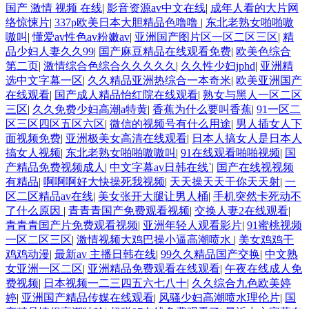
国产 激情 视频 在线
|
影音资源av中文在线
|
成年人看的大片网
络惊悚片
|
337p欧美日本大胆精品色噜噜
|
东北老熟女啪啪嗷
嗷叫
|
懂爱av性色av粉嫩av
|
亚洲国产图片区一区二区三区
|
精
品少妇人妻久久99
|
国产麻豆精品在线观看免费
|
欧美色综合
第二页
|
激情综合色综合久久久久久
|
久久性少妇jphd
|
亚洲精
选中文字幕一区
|
久久精品亚洲热综合一本奇米
|
欧美亚洲国产
在线观看
|
国产成人精品怡红院在线观看
|
熟女与黑人一区二区
三区
|
久久免费少妇高潮a特黄
|
香蕉为什么要叫香蕉
|
91一区二
区三区四区五区六区
|
微信的视频号有什么用途
|
男人插女人下
面视频免费
|
亚洲极美女高清在线观看
|
日本人搞女人是日本人
搞女人视频
|
东北老熟女啪啪嗷嗷叫
|
91在线观看啪啪视频
|
国
产精品免费视频成人
|
中文字幕av日韩在线`
|
国产在线视视频
有精品
|
啊啊啊好大快操死我视频
|
天天操天天干你天天射
|
一
区二区精品av在线
|
美女张开大腿让男人桶
|
手机突然卡死动不
了什么原因
|
青青青国产免费观看视频
|
交换人妻2在线观看
|
青青青国产片免费观看视频
|
亚洲年轻人观看影片
|
91蜜桃视频
一区二区三区
|
激情视频大鸡巴操小逼高潮喷水
|
美女鸡鸡干
鸡鸡动漫
|
最新av 主播日韩在线
|
99久久精品国产交换
|
中文熟
女亚洲一区二区
|
亚洲精品免费观看在线观看
|
午夜在线成人免
费视频
|
日本视频一二三四五六七八十
|
久久综合九色欧美婷
婷
|
亚洲国产精品传媒在线观看
|
风骚少妇高潮喷水理伦片
|
国