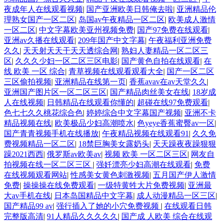
夜成年人在线观看视频
|
国产亚洲欧美日韩俺去啦
|
亚洲精品伦
理熟女国产一区二区
|
岛国av午夜精品一区二区
|
欧美成人激情
一区二区
|
中文字幕欧美亚州视频免费
|
国产97免费在线观看
|
亚洲av久播在线观看
|
209年国产中文字幕
|
午夜福利亚洲免费
久久
|
天天射天天干天天透综合网
|
熟妇人妻精品一区二区三
区
|
久久久少妇一区二区三区电影
|
国产黄色自拍在线观看
|
在
线 欧美 一区 综合
|
青草视频在线观看观看大全
|
国产一区二区
三区偷拍视频
|
亚洲精品在线第一页
|
香蕉avav在av天堂久久
|
亚洲国产图片区一区二区三区
|
国产精品肉丝美女在线
|
18岁成
人在线视频
|
日韩精品在线观看你懂的
|
超碰在线97免费观看
|
色七七久久桃花综合色
|
婷婷综合中文字幕国产视频
|
亚洲不卡
精品视频在线
|
欧美极品少妇高潮喷水
|
色yeye香蕉蜜臀av一区
|
国产青青视频手机在线播放
|
午夜精品视频在线观看91
|
久久免
费视频精品一区二区
|
18禁巨胸美女露奶头
|
天天躁夜夜躁狠狠
躁2021西西
|
俄罗斯av欧美av
|
视频 欧美 一区二区三区
|
网友自
拍视频在线一区二区三区
|
强奷漂亮少妇高潮在线观看
|
免费
在线视频观看网站
|
性感美女黄色刺激视频
|
五月国产伊人激情
免费
|
操操操在线免费观看
|
一级特黄牲大片免费视频
|
亚洲最
大av手机在线
|
日本岛国精品中文字幕
|
成人动漫精品一区三区
|
国产精品99 av
|
强行插入了她的小穴免费视频
|
在线观看日韩
完整版高清
|
91人精品久久久久久
|
国产成 人欧美 综合在线观