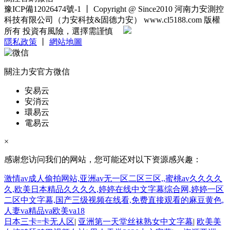
豫ICP備12026474號-1
丨
Copyright @ Since2010 河南力安測控
科技有限公司（力安科技&固德力安） www.cl5188.com 版權
所有 投資有風險，選擇需謹慎
隱私政策
丨
網站地圖
關注力安官方微信
安易云
安消云
環易云
電易云
×
感谢您访问我们的网站，您可能还对以下资源感兴趣：
激情av成人偷拍网站,亚洲av无一区二区三区,,蜜桃av久久久久
久,欧美日本精品久久久久,婷婷在线中文字幕综合网,婷婷一区
二区中文字幕,国产三级视频在线看,免费直接观看的麻豆黄色,
人妻va精品va欧美va18
日本三卡=卡无人区
|
亚洲第一天堂丝袜熟女中文字幕
|
欧美美