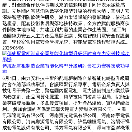
辭，對全國合作伙伴長期以來的信賴與攜手同行表示誠摯感
謝。立足國內智慧消防數字化轉型升級的行業大勢，闡明力安
深耕智慧消防軟硬件研發、聚力渠道賦能的發展戰略，依托成
熟產品、配套技術售后與落地扶持政策，全方位賦能服務商伙
伴開拓本地市場，共建互利共贏的產業合作生態圈。 總工陶
遜圍繞力安五大主力產品展開宣講，聚焦智能用電安全保護裝
置、學校宿舍用電安全管控系統、智能配電室遠程監控系統...
2026/06/06
傳統配電柜制造企業智能化轉型升級研討會在力安科技成功舉
辦
6月4日，由力安科技主辦的配電柜制造企業智能化轉型升級研
討會在總部成功舉辦。會議匯聚行業專家、電氣企業負責人與
技術骨干齊聚一堂，聚焦國內配電柜、電力設備制造行業競爭
內卷加劇、產品同質化嚴重、轉型技術門檻高等困局。賦能企
業突破發展瓶頸，多拿優質項目、提升產品溢價、實現持續盈
利。 參加會議的有保定華陽天翔電力變壓器有限公司、甘肅
凱瑞達電氣有限公司、河南寶光電氣有限公司、河南銘宇電氣
有限公司、河南鄭源電氣有限公司、許昌帷幄電氣、洛陽研祥
成套電氣設備有限公司、博方電氣有限公司、漯河市亞聯機電