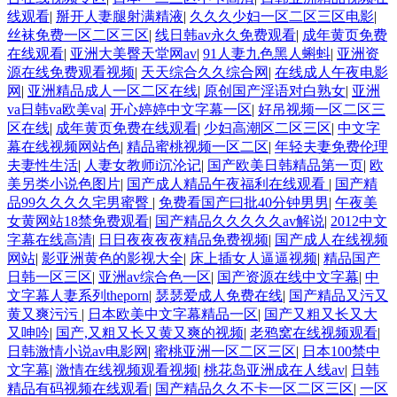
线观看
|
掰开人妻腿射满精液
|
久久久少妇一区二区三区电影
|
丝袜免费一区二区三区
|
线日韩av永久免费观看
|
成年黄页免费
在线观看
|
亚洲大美臀天堂网av
|
91人妻九色黑人蝌蚪
|
亚洲资
源在线免费观看视频
|
天天综合久久综合网
|
在线成人午夜电影
网
|
亚洲精品成人一区二区在线
|
原创国产淫语对白熟女
|
亚洲
va日韩va欧美va
|
开心婷婷中文字幕一区
|
好吊视频一区二区三
区在线
|
成年黄页免费在线观看
|
少妇高潮区二区三区
|
中文字
幕在线视频网站色
|
精品蜜桃视频一区二区
|
年轻夫妻免费伦理
夫妻性生活
|
人妻女教师i沉沦记
|
国产欧美日韩精品第一页
|
欧
美另类小说色图片
|
国产成人精品午夜福利在线观看
|
国产精
品99久久久久宅男蜜臀
|
免费看国产曰批40分钟男男
|
午夜美
女黄网站18禁免费观看
|
国产精品久久久久久av解说
|
2012中文
字幕在线高清
|
日日夜夜夜夜精品免费视频
|
国产成人在线视频
网站
|
影亚洲黄色的影视大全
|
床上插女人逼逼视频
|
精品国产
日韩一区三区
|
亚洲av综合色一区
|
国产资源在线中文字幕
|
中
文字幕人妻系列theporn
|
瑟瑟爱成人免费在线
|
国产精品又污又
黄又爽污污
|
日本欧美中文字幕精品一区
|
国产又粗又长又大
又呻吟
|
国产,又粗又长又黄又爽的视频
|
老鸦窝在线视频观看
|
日韩激情小说av电影网
|
蜜桃亚洲一区二区三区
|
日本100禁中
文字幕
|
激情在线视频观看视频
|
桃花岛亚洲成在人线av
|
日韩
精品有码视频在线观看
|
国产精品久久不卡一区二区三区
|
一区