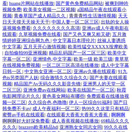
看
|
huang片网站在线播放
|
国产黄色免费精品网站
|
被爽到呻吟
视频免费
|
欧美美女视频一二区视频
|
a国精品午夜在线观看小
视频
|
青春草国产成人精品久久
|
青青青性生活激情视频
|
天天
日天天摸天天操天天干
|
中国人妻一区二区三区
|
出轨的女人操
逼视频免费看
|
久久久久久久久久高清
|
亚洲av成人午夜电影在
线观看
|
久草视频免费在线看
|
国产又色又爽又粗又硬
|
五月激
情婷婷亚洲综合网九色
|
中文字幕日本理伦片
|
丝袜人妻诱惑
中文字幕
|
五月天开心激情视频
|
欧美性猛交XXXXX按摩欧美
|
自拍偷拍99亚洲视频
|
精品乱码国产一区二区三区
|
欧美中文
字幕一区二区
|
亚洲情色,中文字幕
|
欧美一级 欧美三级
|
青草草
在线视频免费视频
|
一区二区三区高清在线播放
|
成人中文字幕
日韩一区
|
中文熟女亚洲一区二区
|
亚洲av久播在线观看
|
91九
色ts另类国产人妖
|
综合激情久久综合久久
|
国产夫妻在线观看
视频
|
精品国产Av无码久久久影音先锋
|
亚洲男人的天堂一区
二区三区
|
亚洲免费av在线网站
|
欧美在线国产一区二区
|
秋霞
电影网理论片久久
|
黄色美女网站有哪些
|
免费观看在线播放视
频一区二区
|
久久综合色,色噜噜
|
伊人一区综合91福利
|
国产日
韩免费不卡av
|
成人午夜福利一区二区
|
热99久久这里只有精品
|
蜜臀av手机在线观看
|
在线观看大香蕉大香蕉大香蕉
|
啊啊啊
啊啊啊好大好深免费看
|
成人香蕉视频在线播放
|
69精品久久久
久久久
|
brazzers欧美精品hd
|
亚洲熟女女同志女同
|
99久久在线