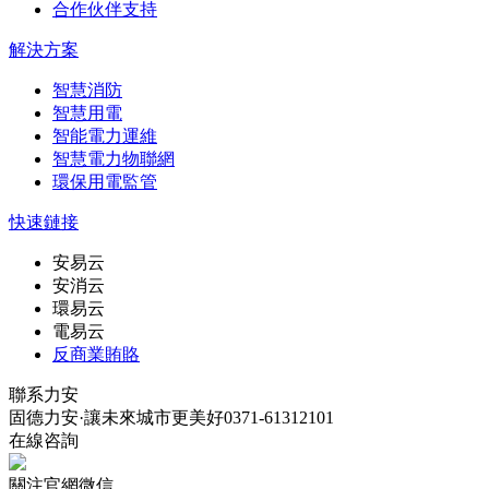
合作伙伴支持
解決方案
智慧消防
智慧用電
智能電力運維
智慧電力物聯網
環保用電監管
快速鏈接
安易云
安消云
環易云
電易云
反商業賄賂
聯系力安
固德力安·讓未來城市更美好
0371-61312101
在線咨詢
關注官網微信