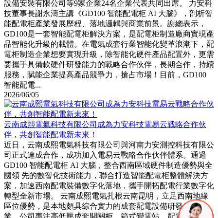
設備安裝有限公司等9家企業24名企業代表共同出席。 力安科
技董事長謝永濤主講《GD100 智能配電柜 AI 大腦》，剖析智
能配電柜產業發展歷程、落地邏輯與商業前景。謝總表示，
GD100是一套智能配電柜解決方案，是配電柜制造廠商實現產
品智能化升級的載體。在電氣成套行業智能化變革浪潮下，配
電柜制造企業想要實現升級，除智能化硬件產品配置外，更需
要攜手具備軟硬件研發能力的戰略合作伙伴，長期合作，持續
服務，賦能企業提高產品競爭力，搶占市場！目前，GD100
智能配電...
2026/06/05
云南成熙電氣科技有限公司成為力安科技電易云戰略合作伙
伴，共創智能配電新未來！
近日，云南成熙電氣科技有限公司與河南力安測控科技有限公
司正式達成合作，成功加入電易云戰略合作伙伴體系。通過
GD100 智能配電柜 AI 大腦，整合西南區域硬件制造優勢與全
國領 先的數智化技術能力，聯合打造智能配電柜整體解決方
案，加速西南配電裝備數字化落地，攜手開拓配電行業數字化
轉型全新市場。 云南成熙電氣扎根云南昆明，立足西南地緣
區位優勢，是本地頗具綜合實力的成套配電設備研發生產企
業。公司專注高低壓成套開關柜、箱式變電站、配電元器件的