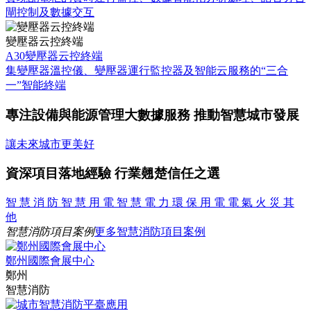
閘控制及數據交互
變壓器云控終端
A30變壓器云控終端
集變壓器溫控儀、變壓器運行監控器及智能云服務的“三合
一”智能終端
專注設備與能源管理大數據服務 推動智慧城市發展
讓未來城市更美好
資深項目落地經驗 行業翹楚信任之選
智 慧 消 防
智 慧 用 電
智 慧 電 力
環 保 用 電
電 氣 火 災
其
他
智慧消防項目案例
更多智慧消防項目案例
鄭州國際會展中心
鄭州
智慧消防