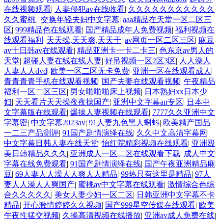
在线视频观看
|
人妻侵犯av在线收看
|
久久久久久久久久久久久
久久蜜桃
|
交换年轻夫妇中文字幕
|
aaa精品在天堂一区二区三
区
|
999精品色在线观看
|
国产精品成年人免费视频
|
福利视频在
线观看福利
|
天天操,天天爽,天天干
|
av网页一区二区三区
|
麻豆
av十日韩av在线观看
|
精品亚洲卡一卡二卡三
|
色东京av男人的
天堂
|
超碰人妻在线在线人妻
|
好吊视频一区2区3区
|
人人澡人
人妻人人dvd
|
欧美一区二区无卡免费
|
亚洲一区在线观看成人
|
青青青青手机在线观看视频
|
国产夫妻在线观看视频
|
午夜精品
福利一区二区三区
|
男女啪啪啪床上视频
|
日本熟妇xx日本少
妇
|
天天看片天天操夜夜操国产
|
亚洲中文字幕an专区
|
日本中
文字幕版在线观看
|
爆操人妻视频在线观看
|
7777久久亚洲中文
字幕密
|
中文字幕2023av
|
91人妻九色黑人蝌蚪
|
欧美精产国品
一二三产品测评
|
91国产剧情演绎在线
|
久久中文高清字幕网
|
中文字幕日韩人妻在线天堂
|
怡红院精彩视频在线观看
|
亚洲殴
美日韩精品久久久
|
亚洲成人一区二区在线观看下载
|
成人中文
字幕在线免费观看
|
91国产剧情演绎在线
|
国产午夜亚洲精品麻
豆
|
69人妻人人澡人人爽人人精品
|
99热只有这里是精品
|
97人
妻人人澡人人爽国产
|
蜜桃av中文字幕在线观看
|
激情综合色综
合久久久久久
|
美女人妻少妇一区二区
|
日韩亚洲中文字幕不卡
精品
|
开心激情婷婷久久视频
|
国产999星空传媒在线观看
|
欧美
午夜性猛交视频
|
久操高清视频在线播放
|
亚洲av成人免费在线
|