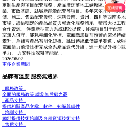
定制生產與項目配套服務，產品廣泛落地工礦廠區、地產商
業、市政基建、縣域新能源配套等項目。多年來依托本地化倉
儲、施工、售后配套優勢，深耕云南、貴州、四川等西南多地
市場，憑借穩定的產品品質與就近化服務體系，積攢大批工程
合作資源。 伴隨新型電力系統建設提速，終端項目對于配電
室無人值守、能耗精細化管控、電氣隱患提前預警的需求持續
攀升。為補齊產品智能化短板、跳出傳統低價競爭賽道，成熙
電氣借力前沿技術完成全系產品迭代升級，進一步提升核心競
爭力。 力安科技深耕智能配...
2026/06/02
更多企業新聞
品牌有溫度 服務無邊界
- 服務政策 -
全面的服務政策 讓您無后顧之憂
- 產品支持 -
提供相關產品文檔、軟件、知識與備件
- 培訓支持 -
總部提供技術培訓及各種資源技術支持
- 售后支持 -