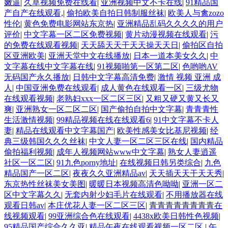
嫩逼
|
久草视频免费在线看
|
亚洲视频中文不卡在线
|
91精品国
产自产在线观看,
|
偷拍欧美自拍日韩制服丝袜
|
欧美人与禽zozo
性伦
|
黄色免费电影网站东京热
|
亚洲精品乱码久久久久的用户
评价
|
中文字幕一区二区免费视频
|
黄片动漫视频在线观看
|
污
的免费在线观看视频
|
天天舔天天干天天操天天日
|
偷拍区自拍
区亚洲欧美
|
亚洲天堂中文在线播放
|
日本一道本美女久久
|
中
文字幕在线中文字幕在线
|
91视频啪第一区第二区
|
色哟哟AV
无码国产永久播放
|
日韩中文字幕高清免费
|
激情 视频 亚洲 成
人
|
中国亚洲免费在线观看
|
成人黄色在线观看一区
|
三级尤物
在线观看视频
|
老熟妇xxx一区二区三区
|
又粗又硬又黄又长又
爽
|
亚洲熟女一区二区二区
|
国产偷拍自拍中文字幕
|
青青青性
生活激情视频
|
99精品视频在线在线观看6
|
91中文字幕不卡人
妻
|
精品在线观看中文字幕国产
|
欧美性感美女比基尼视频
|
经
典三级韩国久久久丝袜
|
中文人妻一区二区三区在线
|
国内精品
偷拍福利视频
|
成年人视频网站www中文字幕
|
熟女人妻逍遥
社区一区二区
|
91九色porny地址
|
在线视频日韩另类综合
|
九色
精品国产一区二区
|
夜夜久久亚洲精品av
|
天天插天天干天天秀
|
东京热性丝袜美女美图
|
暖暖日本视频高清色呦呦
|
亚洲一区二
区中文字幕久久
|
无套内射少妇毛片在线观看
|
不用播放器在线
观看日韩av
|
本庄优花人妻一区二区三区
|
青青青青青青青青在
线视频观看
|
99亚洲综合色在线观看
|
4438x欧美日韩性色视频
|
95精品国产综合久久亚
|
精品午夜在线观看视频一区二区
|
午