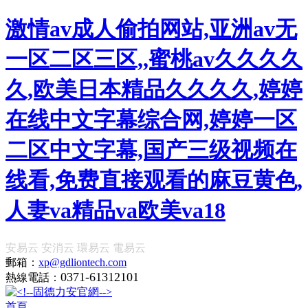
激情av成人偷拍网站,亚洲av无
一区二区三区,,蜜桃av久久久久
久,欧美日本精品久久久久,婷婷
在线中文字幕综合网,婷婷一区
二区中文字幕,国产三级视频在
线看,免费直接观看的麻豆黄色,
人妻va精品va欧美va18
安易云
安消云
環易云
電易云
郵箱：
xp@gdliontech.com
0371-61312101
熱線電話：
首頁